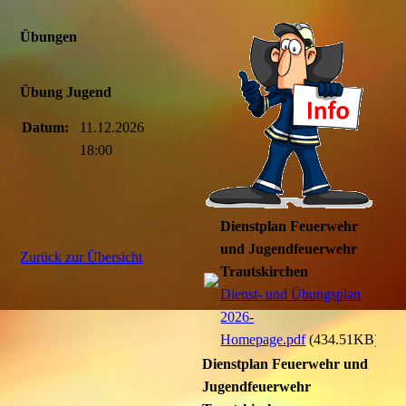
Übungen
Übung Jugend
Datum:
11.12.2026
18:00
Dienstplan Feuerwehr
und Jugendfeuerwehr
Zurück zur Übersicht
Trautskirchen
Dienst- und Übungsplan
2026-
Homepage.pdf
(434.51KB)
Dienstplan Feuerwehr und
Jugendfeuerwehr