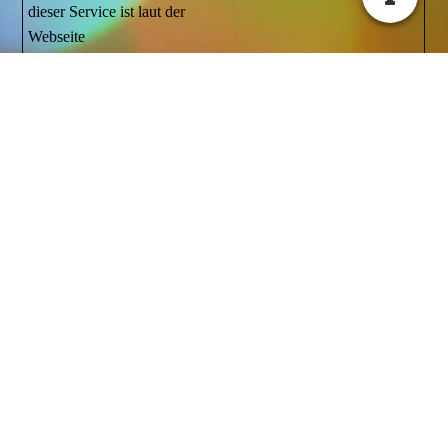
dieser Service ist laut der
Webseite
"
KATWARN
" kostenlos.
nach oben