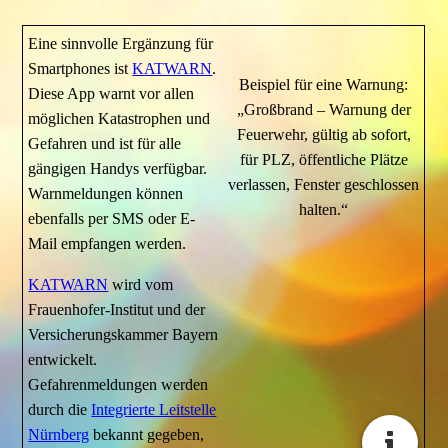
Eine sinnvolle Ergänzung für
Smartphones ist
KATWARN
.
Beispiel für eine Warnung:
Diese App warnt vor allen
„Großbrand – Warnung der
möglichen Katastrophen und
Feuerwehr, gültig ab sofort,
Gefahren und ist für alle
für PLZ, öffentliche Plätze
gängigen Handys verfügbar.
verlassen, Fenster geschlossen
Warnmeldungen können
halten.“
ebenfalls per SMS oder E-
Mail empfangen werden.
KATWARN
wird vom
Frauenhofer-Institut und der
Versicherungskammer Bayern
entwickelt.
Gefahrenmeldungen werden
durch die
Integrierte Leitstelle
Nürnberg
bekannt gegeben,