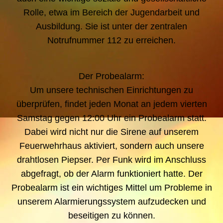
Rolle, etwa im Bereich der Jugendarbeit und
Ausbildung. Sie ist unter der zentralen
Notrufnummer 112 zu erreichen.
Der Probealarm:
Um unsere technischen Einrichtungen zu
überprüfen, findet jeden Monat an jedem vierten
Samstag gegen 12:00 Uhr ein Probealarm statt.
Dabei wird nicht nur die Sirene auf unserem
Feuerwehrhaus aktiviert, sondern auch unsere
drahtlosen Piepser. Per Funk wird im Anschluss
abgefragt, ob der Alarm funktioniert hatte. Der
Probealarm ist ein wichtiges Mittel um Probleme in
unserem Alarmierungssystem aufzudecken und
beseitigen zu können.