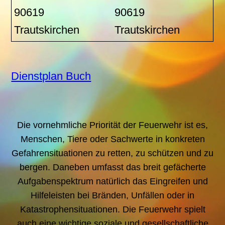
90619
90619
Trautskirchen
Trautskirchen
Dienstplan Buch
Die vornehmliche Priorität der Feuerwehr ist es,
Menschen, Tiere oder Sachwerte in konkreten
Gefahrensituationen zu retten, zu schützen und zu
bergen. Daneben umfasst das breit gefächerte
Aufgabenspektrum natürlich das Eingreifen und
Hilfeleisten bei Bränden, Unfällen oder in
Katastrophensituationen. Die Feuerwehr spielt
auch eine wichtige soziale und gesellschaftliche