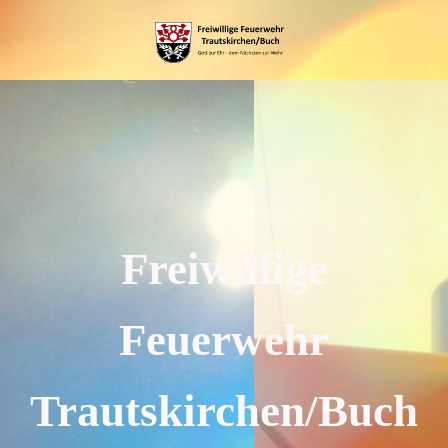
Freiwillige
Feuerwehr
Trautskirchen/Buch