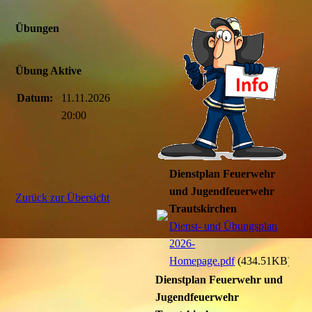
Übungen
Übung Aktive
Datum:
11.11.2026
20:00
Dienstplan Feuerwehr
und Jugendfeuerwehr
Zurück zur Übersicht
Trautskirchen
Dienst- und Übungsplan
2026-
Homepage.pdf
(434.51KB)
Dienstplan Feuerwehr und
Jugendfeuerwehr