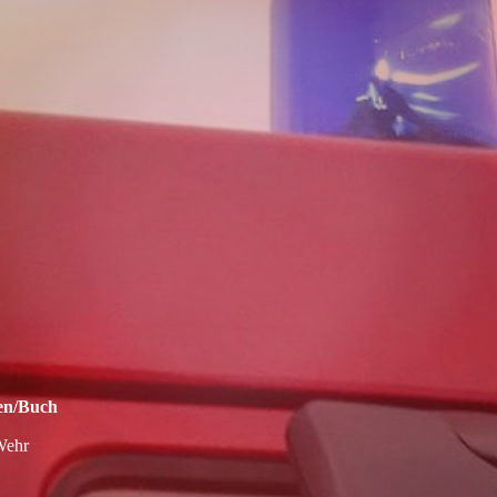
hen/Buch
 Wehr