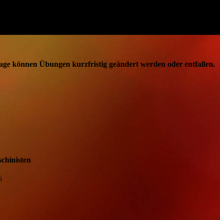
lage können Übungen kurzfristig geändert werden oder entfallen.
chinisten
6