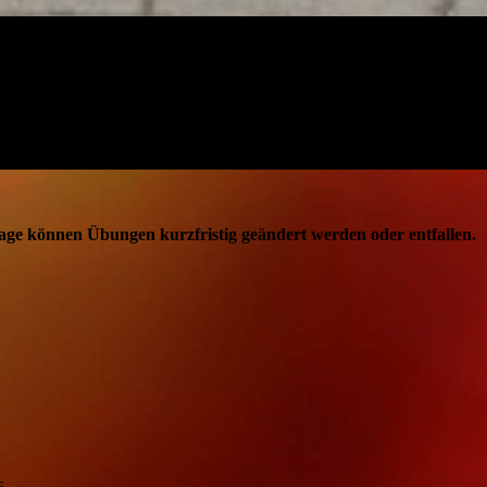
lage können Übungen kurzfristig geändert werden oder entfallen.