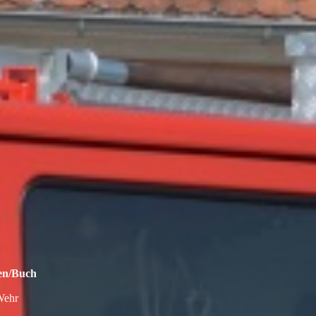
hen/Buch
 Wehr